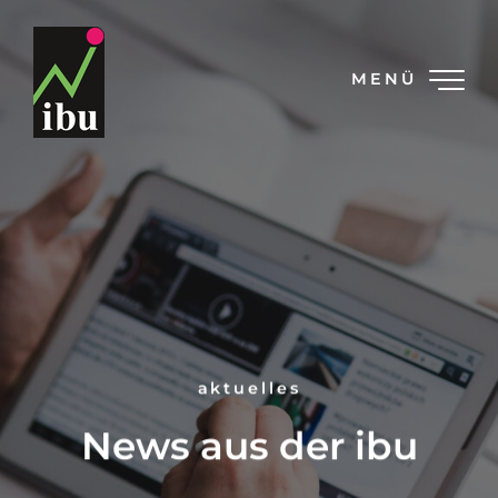
MENÜ
aktuelles
News aus der ibu