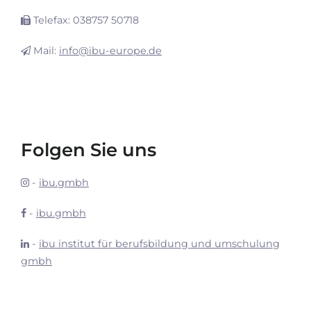
Telefax: 038757 50718
Mail:
info@ibu-europe.de
Folgen Sie uns
-
ibu.gmbh
-
ibu.gmbh
-
ibu institut für berufsbildung und umschulung
gmbh