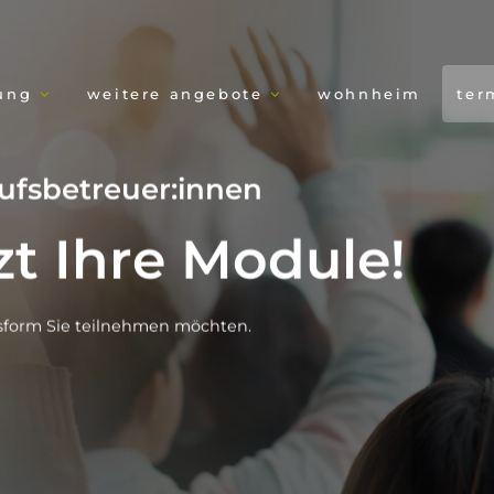
dung
weitere angebote
wohnheim
ter
ufsbetreuer:innen
zt Ihre Module!
htsform Sie teilnehmen möchten.