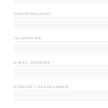
PFLICHTFELD
GEBURTSDATUM
*
TELEFON NR.
PFLICHTFELD
E-MAIL ADRESSE
*
PFLICHTFELD
STRASSE | HAUSNUMMER
*