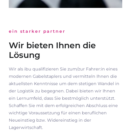
ein starker partner
Wir bieten Ihnen die
Lösung
Wir als ibu qualifizieren Sie zum/zur Fahrer:in eines
modernen Gabelstaplers und vermitteln Ihnen die
aktuellsten Kenntnisse um dem stetigen Wandel in
der Logistik zu begegnen. Dabei bieten wir Ihnen
ein Lernumfeld, dass Sie bestmöglich unterstützt.
Schaffen Sie mit dem erfolgreichen Abschluss eine
wichtige Voraussetzung für einen beruflichen
Neueinstieg bzw. Widereinstieg in der
Lagerwirtschaft.