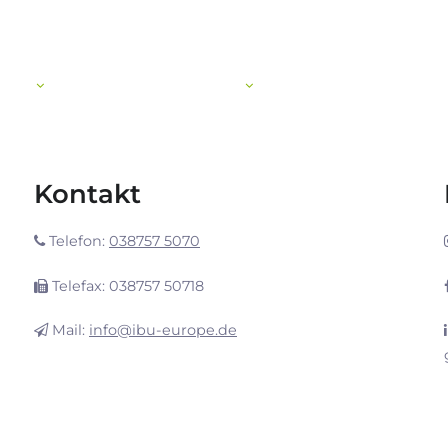
dung
weitere angebote
wohnheim
ter
Kontakt
Telefon:
038757 5070
Telefax: 038757 50718
Mail:
info@ibu-europe.de