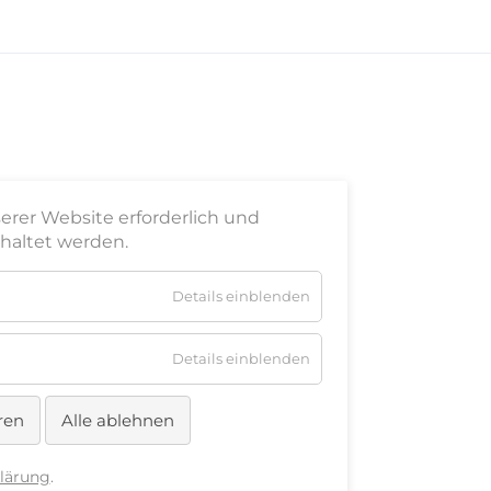
serer Website erforderlich und
haltet werden.
für
Details einblenden
Nicht
notwendige
Cookies
für
Details einblenden
Essenziell
ren
Alle ablehnen
lärung
.