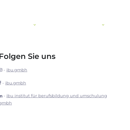
Impressum
Datenschutz
Blog
mine & news
karriere
die ibu
Folgen Sie uns
-
ibu.gmbh
-
ibu.gmbh
-
ibu institut für berufsbildung und umschulung
gmbh